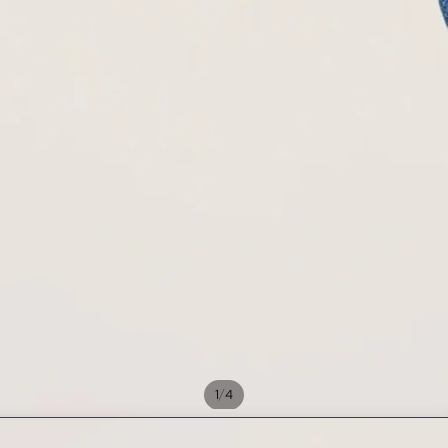
/
1
4