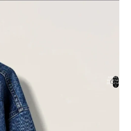
ARTIKEL IM
WARENKORB
INSGESAMT:
0
KONTO
ANDERE ANMELDEOPTIONEN
BESTELLUNGEN
PROFIL