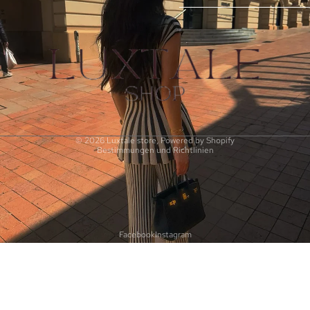
AGB
Datenschutzerklärung
Impressum
© 2026
Luxtale store
, Powered by Shopify
Bestimmungen und Richtlinien
Facebook
Instagram