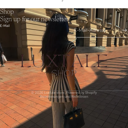
Shop
Sign up for our newsletter
E-Mail
AGB
Datenschutzerklärung
Impressum
© 2026
Luxtale store
, Powered by Shopify
Bestimmungen und Richtlinien